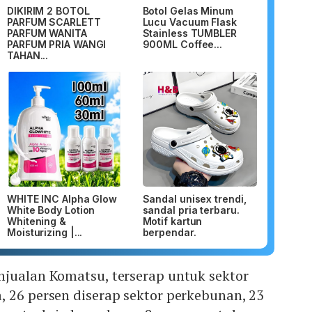
DIKIRIM 2 BOTOL
Botol Gelas Minum
PARFUM SCARLETT
Lucu Vacuum Flask
PARFUM WANITA
Stainless TUMBLER
PARFUM PRIA WANGI
900ML Coffee...
TAHAN...
WHITE INC Alpha Glow
Sandal unisex trendi,
White Body Lotion
sandal pria terbaru.
Whitening &
Motif kartun
Moisturizing |...
berpendar.
njualan Komatsu, terserap untuk sektor
 26 persen diserap sektor perkebunan, 23