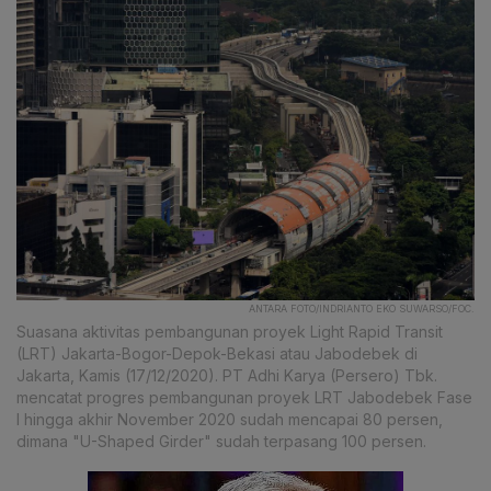
ANTARA FOTO/INDRIANTO EKO SUWARSO/FOC.
Suasana aktivitas pembangunan proyek Light Rapid Transit
(LRT) Jakarta-Bogor-Depok-Bekasi atau Jabodebek di
Jakarta, Kamis (17/12/2020). PT Adhi Karya (Persero) Tbk.
mencatat progres pembangunan proyek LRT Jabodebek Fase
I hingga akhir November 2020 sudah mencapai 80 persen,
dimana "U-Shaped Girder" sudah terpasang 100 persen.