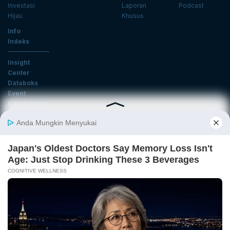
Investasi
Laporan
Podcast
Hijau
Khusus
Info
Indeks
Insight
Center
Databoks
Event
KatadataOto
Langganan Newsletter
Email
Daftar
Ikuti Kami
Tentang Katadata
Advertising
Karier
Pedoman Media Siber
Kebijakan Privasi
Disclaimer
Hubungi Kami