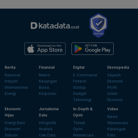
Berita
Finansial
Digital
Ekonopedia
Nasional
Makro
E-Commerce
Sejarah
Industri
Keuangan
Fintech
Ekonomi
Internasional
Bursa
Startup
Profil
Energi
Korporasi
Gadget
Istilah
Teknologi
Ekonomi
Ekonomi
Jurnalisme
In-Depth &
Video
Hijau
Data
Opini
News
Energi Baru
Infografik
Telaah
Wawancara
Ekonomi
Analisis
Opini
Katalogue
Sirkular
Cek Data
Wawancara
Foto