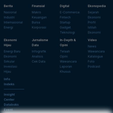
Berita
Finansial
Digital
Ekonopedia
Nasional
Makro
E-Commerce
Sejarah
Industri
Keuangan
Fintech
Ekonomi
Internasional
Bursa
Startup
Profil
Energi
Korporasi
Gadget
Istilah
Teknologi
Ekonomi
Ekonomi
Jurnalisme
In-Depth &
Video
Hijau
Data
Opini
News
Energi Baru
Infografik
Telaah
Wawancara
Ekonomi
Analisis
Opini
Katalogue
Sirkular
Cek Data
Wawancara
Foto
Investasi
Laporan
Podcast
Hijau
Khusus
Info
Indeks
Insight
Center
Databoks
Event