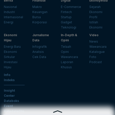
Berita
Finansial
Digital
Ekonopedia
Nasional
Makro
E-Commerce
Sejarah
Industri
Keuangan
Fintech
Ekonomi
Internasional
Bursa
Startup
Profil
Energi
Korporasi
Gadget
Istilah
Teknologi
Ekonomi
Ekonomi
Jurnalisme
In-Depth &
Video
Hijau
Data
Opini
News
Energi Baru
Infografik
Telaah
Wawancara
Ekonomi
Analisis
Opini
Katalogue
Sirkular
Cek Data
Wawancara
Foto
Investasi
Laporan
Podcast
Hijau
Khusus
Info
Indeks
Insight
Center
Databoks
Event
KatadataOto