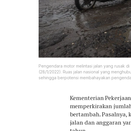
Pengendara motor melintasi jalan yang rusak di
(28/1/2022). Ruas jalan nasional yang menghub
sehingga berpotensi membahayakan pengendar
Kementerian Pekerjaa
memperkirakan jumla
bertambah. Pasalnya, 
jalan dan anggaran yan
tahun,