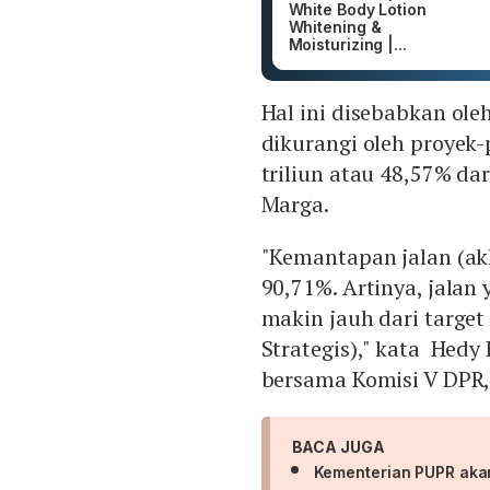
White Body Lotion
Whitening &
Moisturizing |...
Hal ini disebabkan ole
dikurangi oleh proyek
triliun atau 48,57% dar
Marga.
"Kemantapan jalan (ak
90,71%. Artinya, jalan
makin jauh dari targe
Strategis)," kata Hed
bersama Komisi V DPR, 
BACA JUGA
Kementerian PUPR akan