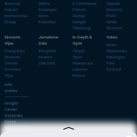
Nasional
Makro
E-Commerce
Sejarah
Industri
Keuangan
Fintech
Ekonomi
Internasional
Bursa
Startup
Profil
Energi
Korporasi
Gadget
Istilah
Teknologi
Ekonomi
Ekonomi
Jurnalisme
In-Depth &
Video
Hijau
Data
Opini
News
Energi Baru
Infografik
Telaah
Wawancara
Ekonomi
Analisis
Opini
Katalogue
Sirkular
Cek Data
Wawancara
Foto
Investasi
Laporan
Podcast
Hijau
Khusus
Info
Indeks
Insight
Center
Databoks
Event
KatadataOto