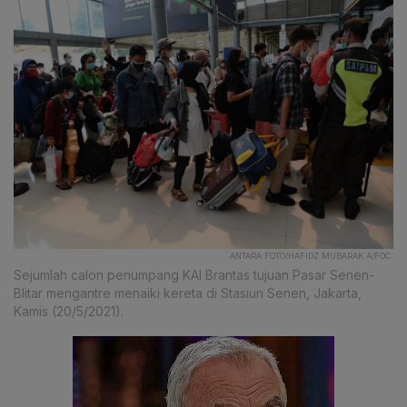
ANTARA FOTO/HAFIDZ MUBARAK A/FOC.
Sejumlah calon penumpang KAI Brantas tujuan Pasar Senen-
Blitar mengantre menaiki kereta di Stasiun Senen, Jakarta,
Kamis (20/5/2021).