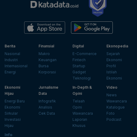
Berita
Finansial
Digital
Ekonopedia
Nasional
Makro
E-Commerce
Sejarah
Industri
Keuangan
Fintech
Ekonomi
Internasional
Bursa
Startup
Profil
Energi
Korporasi
Gadget
Istilah
Teknologi
Ekonomi
Ekonomi
Jurnalisme
In-Depth &
Video
Hijau
Data
Opini
News
Energi Baru
Infografik
Telaah
Wawancara
Ekonomi
Analisis
Opini
Katalogue
Sirkular
Cek Data
Wawancara
Foto
Investasi
Laporan
Podcast
Hijau
Khusus
Info