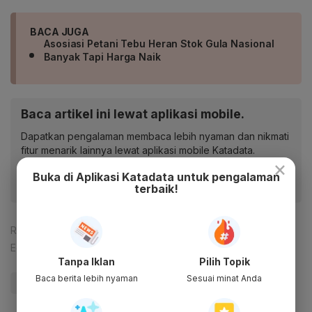
BACA JUGA
Asosiasi Petani Tebu Heran Stok Gula Nasional
Banyak Tapi Harga Naik
Baca artikel ini lewat aplikasi mobile.
Dapatkan pengalaman membaca lebih nyaman dan nikmati
fitur menarik lainnya lewat aplikasi mobile Katadata.
×
Buka di Aplikasi Katadata untuk pengalaman
terbaik!
Reporter:
Andi M. Arief
Editor:
Yuliawati
Tanpa Iklan
Pilih Topik
Baca berita lebih nyaman
Sesuai minat Anda
#Gula
#Kementerian Pertanian
#Update Me