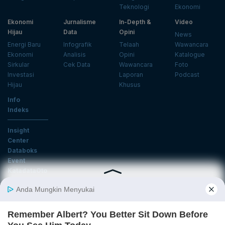
Teknologi
Ekonomi
Ekonomi
Jurnalisme
In-Depth &
Video
Hijau
Data
Opini
News
Energi Baru
Infografik
Telaah
Wawancara
Ekonomi
Analisis
Opini
Katalogue
Sirkular
Cek Data
Wawancara
Foto
Investasi
Laporan
Podcast
Hijau
Khusus
Info
Indeks
Insight
Center
Databoks
Event
KatadataOto
Langganan Newsletter
Email
Daftar