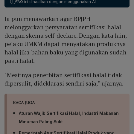
!
FAQ ini dihasilkan dengan menggunakan AI
selaras dengan proyeksi konsumsi makanan halal
global yang diperkirakan naik dari US$1,27 triliun pada
Ia pun menawarkan agar BPJPH
2021 menjadi US$1,6 triliun pada 2025, serta investasi
hampir US$4 miliar pada 2020‑2021, menandakan
melonggarkan persyaratan sertifikasi halal
permintaan halal yang terus mengglobal.
dengan skema self-declare. Dengan kata lain,
pelaku UMKM dapat menyatakan produknya
halal jika bahan baku yang digunakan sudah
pasti halal.
"Mestinya penerbitan sertifikasi halal tidak
dipersulit, dideklarasi sendiri saja," ujarnya.
BACA JUGA
Aturan Wajib Sertifikasi Halal, Industri Makanan
Minuman Paling Sulit
Pemerintah Atur Sertifikasi Halal Produk yang