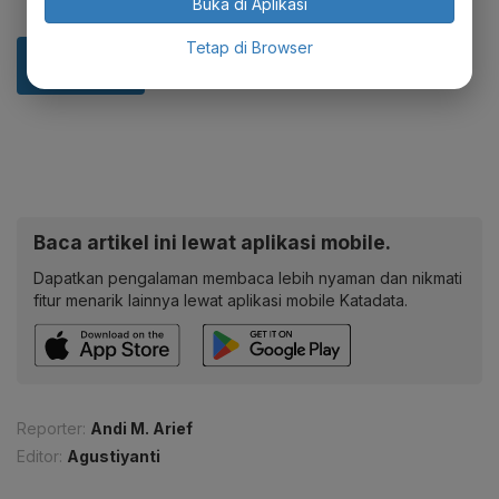
Buka di Aplikasi
Tetap di Browser
Baca artikel ini lewat aplikasi mobile.
Dapatkan pengalaman membaca lebih nyaman dan nikmati
fitur menarik lainnya lewat aplikasi mobile Katadata.
Reporter:
Andi M. Arief
Editor:
Agustiyanti