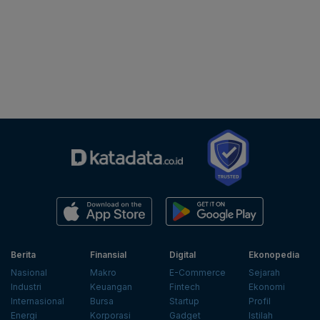
Berita
Finansial
Digital
Ekonopedia
Nasional
Makro
E-Commerce
Sejarah
Industri
Keuangan
Fintech
Ekonomi
Internasional
Bursa
Startup
Profil
Energi
Korporasi
Gadget
Istilah