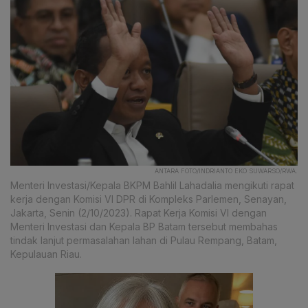
ANTARA FOTO/INDRIANTO EKO SUWARSO/RWA.
Menteri Investasi/Kepala BKPM Bahlil Lahadalia mengikuti rapat
kerja dengan Komisi VI DPR di Kompleks Parlemen, Senayan,
Jakarta, Senin (2/10/2023). Rapat Kerja Komisi VI dengan
Menteri Investasi dan Kepala BP Batam tersebut membahas
tindak lanjut permasalahan lahan di Pulau Rempang, Batam,
Kepulauan Riau.