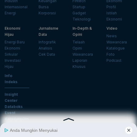
Industri
Keuangan
Fintech
Ekonomi
Internasional
Bursa
Startup
Profil
Energi
Korporasi
Gadget
Istilah
Teknologi
Ekonomi
Ekonomi
Jurnalisme
In-Depth &
Video
Hijau
Data
Opini
News
Energi Baru
Infografik
Telaah
Wawancara
Ekonomi
Analisis
Opini
Katalogue
Sirkular
Cek Data
Wawancara
Foto
Investasi
Laporan
Podcast
Hijau
Khusus
Info
Indeks
Insight
Center
Databoks
Event
KatadataOto
Langganan Newsletter