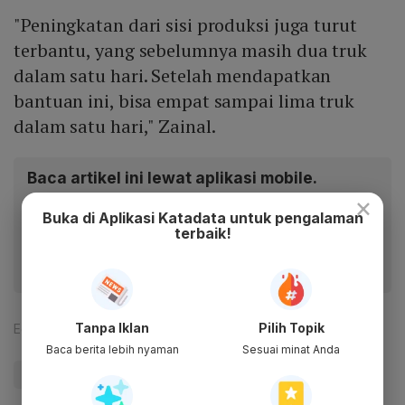
"Peningkatan dari sisi produksi juga turut
terbantu, yang sebelumnya masih dua truk
dalam satu hari. Setelah mendapatkan
bantuan ini, bisa empat sampai lima truk
dalam satu hari," Zainal.
Baca artikel ini lewat aplikasi mobile.
×
Dapatkan pengalaman membaca lebih nyaman dan nikmati
Buka di Aplikasi Katadata untuk pengalaman
fitur menarik lainnya lewat aplikasi mobile Katadata.
terbaik!
Tanpa Iklan
Pilih Topik
Editor:
Sorta Tobing
Baca berita lebih nyaman
Sesuai minat Anda
#Bapanas
#Pangan
#Update Me