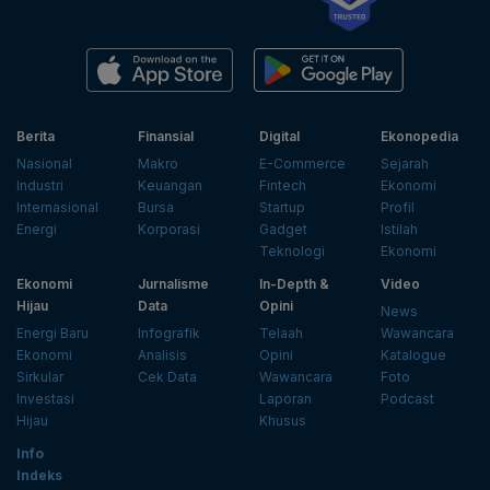
Berita
Finansial
Digital
Ekonopedia
Nasional
Makro
E-Commerce
Sejarah
Industri
Keuangan
Fintech
Ekonomi
Internasional
Bursa
Startup
Profil
Energi
Korporasi
Gadget
Istilah
Teknologi
Ekonomi
Ekonomi
Jurnalisme
In-Depth &
Video
Hijau
Data
Opini
News
Energi Baru
Infografik
Telaah
Wawancara
Ekonomi
Analisis
Opini
Katalogue
Sirkular
Cek Data
Wawancara
Foto
Investasi
Laporan
Podcast
Hijau
Khusus
Info
Indeks