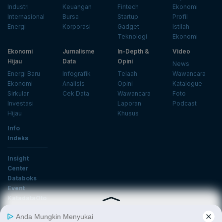
Industri
Keuangan
Fintech
Ekonomi
Internasional
Bursa
Startup
Profil
Energi
Korporasi
Gadget
Istilah
Teknologi
Ekonomi
Ekonomi
Jurnalisme
In-Depth &
Video
Hijau
Data
Opini
News
Energi Baru
Infografik
Telaah
Wawancara
Ekonomi
Analisis
Opini
Katalogue
Sirkular
Cek Data
Wawancara
Foto
Investasi
Laporan
Podcast
Hijau
Khusus
Info
Indeks
Insight
Center
Databoks
Event
KatadataOto