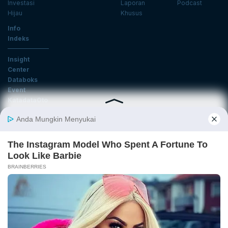
Investasi
Laporan
Podcast
Hijau
Khusus
Info
Indeks
Insight
Center
Databoks
Event
KatadataOto
Langganan Newsletter
Email
Daftar
Ikuti Kami
Tentang Katadata
Advertising
Karier
Pedoman Media Siber
Kebijakan Privasi
Disclaimer
Hubungi Kami