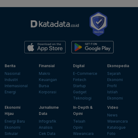
Berita
Finansial
Digital
Ekonopedia
Nasional
Makro
E-Commerce
Sejarah
Industri
Keuangan
Fintech
Ekonomi
Internasional
Bursa
Startup
Profil
Energi
Korporasi
Gadget
Istilah
Teknologi
Ekonomi
Ekonomi
Jurnalisme
In-Depth &
Video
Hijau
Data
Opini
News
Energi Baru
Infografik
Telaah
Wawancara
Ekonomi
Analisis
Opini
Katalogue
Sirkular
Cek Data
Wawancara
Foto