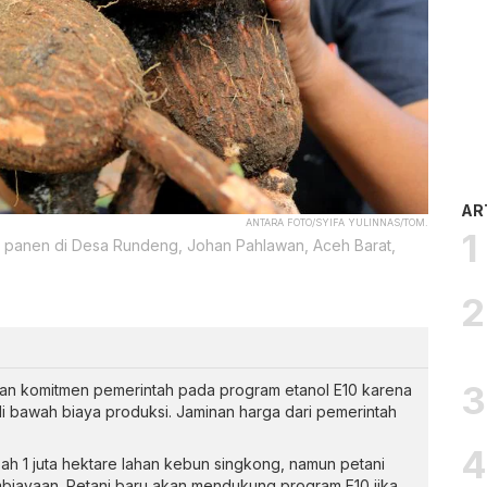
AR
ANTARA FOTO/SYIFA YULINNAS/TOM.
t panen di Desa Rundeng, Johan Pahlawan, Aceh Barat,
an komitmen pemerintah pada program etanol E10 karena
di bawah biaya produksi. Jaminan harga dari pemerintah
 1 juta hektare lahan kebun singkong, namun petani
mbiayaan. Petani baru akan mendukung program E10 jika