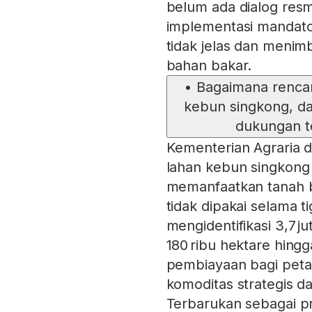
belum ada dialog res
implementasi mandato
tidak jelas dan menim
bahan bakar.
•
Bagaimana renca
kebun singkong, da
dukungan t
Kementerian Agraria
lahan kebun singkong 
memanfaatkan tanah b
tidak dipakai selama t
mengidentifikasi 3,7 
180 ribu hektare hingg
pembiayaan bagi peta
komoditas strategis 
Terbarukan sebagai p