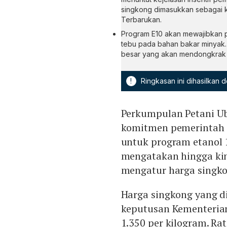
singkong dimasukkan sebagai k
Terbarukan.
Program E10 akan mewajibkan 
tebu pada bahan bakar minyak. 
besar yang akan mendongkrak h
!
Ringkasan ini dihasilkan
Perkumpulan Petani U
komitmen pemerintah 
untuk program etanol 
mengatakan hingga ki
mengatur harga singkon
Harga singkong yang d
keputusan Kementerian
1.350 per kilogram. Ra