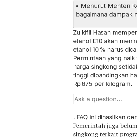
•
Menurut Menteri Ko
bagaimana dampak m
Zulkifli Hasan mempe
etanol E10 akan meni
etanol 10 % harus di
Permintaan yang naik
harga singkong setida
tinggi dibandingkan ha
Rp 675 per kilogram.
!
FAQ ini dihasilkan d
Pemerintah juga belum
singkong terkait prog