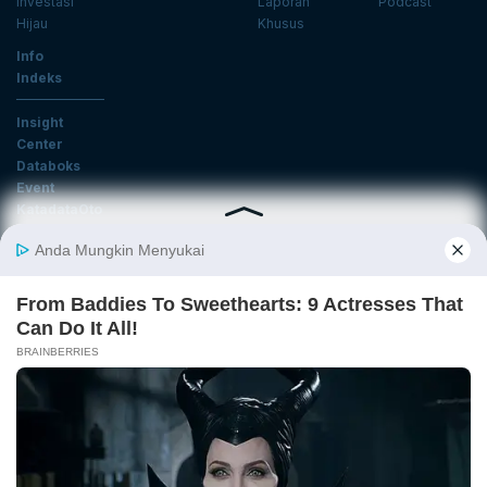
Investasi
Laporan
Podcast
Hijau
Khusus
Info
Indeks
Insight
Center
Databoks
Event
KatadataOto
Langganan Newsletter
Email
Daftar
Ikuti Kami
Tentang Katadata
Advertising
Karier
Pedoman Media Siber
Kebijakan Privasi
Disclaimer
Hubungi Kami