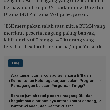
dengan peserta magang yang ditempatkan di
berbagai unit kerja BNI, didampingi Direktur
Utama BNI Putrama Wahju Setyawan.
"BNI merupakan salah satu mitra BUMN yang
merekrut peserta magang paling banyak,
lebih dari 3.000 hingga 4.000 orang yang
tersebar di seluruh Indonesia," ujar Yassierli.
FAQ
Apa tujuan utama kolaborasi antara BNI dan
•
Kementerian Ketenagakerjaan dalam Program
Pemagangan Lulusan Perguruan Tinggi?
Kolaborasi tersebut bertujuan memperkuat
Berapa jumlah total peserta magang BNI dan
pengembangan tenaga kerja muda dengan
•
bagaimana distribusinya antara kantor cabang,
menyediakan jalur magang yang terstruktur, sehingga
kantor wilayah, dan Kantor Pusat?
lulusan perguruan tinggi dapat memperoleh