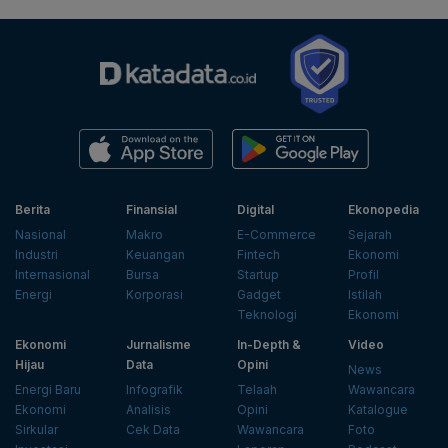
Berita
Finansial
Digital
Ekonopedia
Nasional
Makro
E-Commerce
Sejarah
Industri
Keuangan
Fintech
Ekonomi
Internasional
Bursa
Startup
Profil
Energi
Korporasi
Gadget
Istilah
Teknologi
Ekonomi
Ekonomi
Jurnalisme
In-Depth &
Video
Hijau
Data
Opini
News
Energi Baru
Infografik
Telaah
Wawancara
Ekonomi
Analisis
Opini
Katalogue
Sirkular
Cek Data
Wawancara
Foto