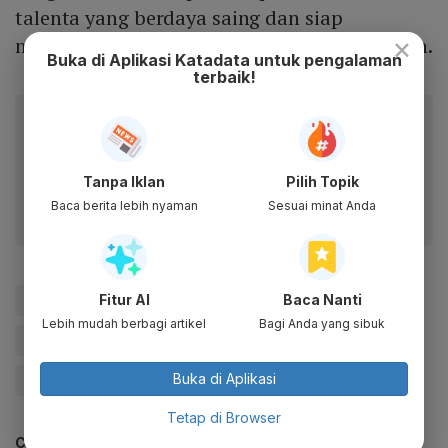
talenta yang berdaya saing dan siap
×
menjawab kebutuhan industri di masa depan.
Buka di Aplikasi Katadata untuk pengalaman
terbaik!
Baca artikel ini lewat aplikasi mobile.
Dapatkan pengalaman membaca lebih nyaman dan nikmati
fitur menarik lainnya lewat aplikasi mobile Katadata.
Tanpa Iklan
Pilih Topik
Baca berita lebih nyaman
Sesuai minat Anda
Fitur AI
Baca Nanti
#BNI
#Magang Nasional
Lebih mudah berbagi artikel
Bagi Anda yang sibuk
#Magang Nasional Kemnaker
#Kemnaker
Buka di Aplikasi
#Give Me Perspective
Tetap di Browser
CEK JUGA DATA INI