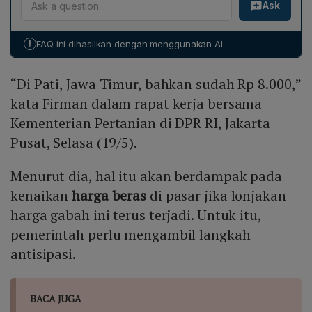
Ask
gabah sebesar 430 ribu ton setara beras atau sekitar
petani untuk meningkatkan keamanan transaksi, serta
800 ribu ton gabah kering panen (GKP) pada Mei
menguji skema mengubah peran tengkulak menjadi
2026. Hingga pertengahan Mei, realisasi penyerapan
transporter gabah di Jawa Barat, yang bila berhasil
!
FAQ ini dihasilkan dengan menggunakan AI
telah mencapai sekitar 350 ribu ton, menunjukkan
akan diperluas ke seluruh Indonesia.
progres signifikan namun masih di bawah target akhir
“Di Pati, Jawa Timur, bahkan sudah Rp 8.000,”
tahun.
kata Firman dalam rapat kerja bersama
Kementerian Pertanian di DPR RI, Jakarta
Pusat, Selasa (19/5).
Menurut dia, hal itu akan berdampak pada
kenaikan
harga beras
di pasar jika lonjakan
harga gabah ini terus terjadi. Untuk itu,
pemerintah perlu mengambil langkah
antisipasi.
BACA JUGA