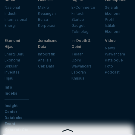
Nasional
Makro
E-Commerce
Sejarah
Industri
Keuangan
Fintech
Ekonomi
Internasional
Bursa
Startup
Profil
Energi
Korporasi
Gadget
Istilah
Teknologi
Ekonomi
Ekonomi
Jurnalisme
In-Depth &
Video
Hijau
Data
Opini
News
Energi Baru
Infografik
Telaah
Wawancara
Ekonomi
Analisis
Opini
Katalogue
Sirkular
Cek Data
Wawancara
Foto
Investasi
Laporan
Podcast
Hijau
Khusus
Info
Indeks
Insight
Center
Databoks
Event
KatadataOto