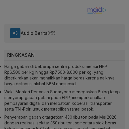
Audio Berita
0:55
RINGKASAN
Harga gabah di beberapa sentra produksi melaui HPP
Rp6.500 per kg hingga Rp7.500‑8.000 per kg, yang
diperkirakan akan menaikkan harga beras karena naiknya
biaya distribusi akibat BBM nonsubsidi.
Wakil Menteri Pertanian Sudaryono menegaskan Bulog tetap
menyerap gabah petani pada HPP, memperkenalkan
pembayaran digital dan melibatkan koperasi, transporter,
serta TNI‑Polri untuk menstabilkan rantai pasok.
Penyerapan gabah ditargetkan 430 ribu ton pada Mei 2026
dengan realisasi sekitar 350 ribu ton, sementara stok beras
Bulog mencapai 5,37 juta ton dan pemerintah menambah