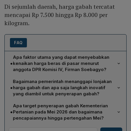
Di sejumlah daerah, harga gabah tercatat
mencapai Rp 7.500 hingga Rp 8.000 per
kilogram.
FAQ
Apa faktor utama yang dapat menyebabkan
•
kenaikan harga beras di pasar menurut
anggota DPR Komisi IV, Firman Soebagyo?
Firman Soebagyo menjelaskan bahwa kenaikan harga
Bagaimana pemerintah menanggapi lonjakan
gabah di sentra produksi, yang melampaui Harga
•
harga gabah dan apa saja langkah inovatif
Pembelian Pemerintah (HPP) Rp6.500/kg, dapat
yang diambil untuk penyerapan gabah?
menekan harga beras. Selain itu, biaya distribusi
Wakil Menteri Pertanian, Sudaryono, menyatakan
meningkat akibat lonjakan harga solar nonsubsidi yang
Apa target penyerapan gabah Kementerian
pemerintah tetap menyerap gabah petani dengan HPP
mencapai sekitar Rp30.000 per liter, sehingga
•
Pertanian pada Mei 2026 dan bagaimana
Rp6.500/kg dan Bulog akan membeli gabah yang tidak
pedagang harus menyesuaikan ongkos transportasi
pencapaiannya hingga pertengahan Mei?
terserap oleh pedagang. Pemerintah juga
dan pada akhirnya beban kenaikan harga beras
Kementerian Pertanian menargetkan penyerapan
memperkenalkan digitalisasi pembayaran kepada
ditanggung konsumen.