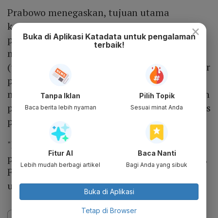
Prabowo menegaskan, tujuan utama
kebijakan ini adalah memperkuat
×
Buka di Aplikasi Katadata untuk pengalaman
pengawasan dan monitoring dan
terbaik!
memberantas praktik kurang bayar
(underinvoicing), pemindahan harga (transfer
pricing), dan pelarian devisa hasil ekspor. Ia
meyakini kebijakan ini akan mengoptimalkan
Tanpa Iklan
Pilih Topik
penerimaan pajak dan penerimaan negar atas
Baca berita lebih nyaman
Sesuai minat Anda
pengelolaan SDA.
"Dengan kebijakan ini, kami berharap
Fitur AI
Baca Nanti
penerimaan negara kita bisa seperti Meksiko,
Lebih mudah berbagi artikel
Bagi Anda yang sibuk
Filipina dan negara tetangga kita lainnya,"
ujar dia.
Buka di Aplikasi
Tetap di Browser