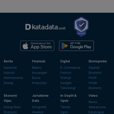
Berita
Finansial
Digital
Ekonopedia
Nasional
Makro
E-Commerce
Sejarah
Industri
Keuangan
Fintech
Ekonomi
Internasional
Bursa
Startup
Profil
Energi
Korporasi
Gadget
Istilah
Teknologi
Ekonomi
Ekonomi
Jurnalisme
In-Depth &
Video
Hijau
Data
Opini
News
Energi Baru
Infografik
Telaah
Wawancara
Ekonomi
Analisis
Opini
Katalogue