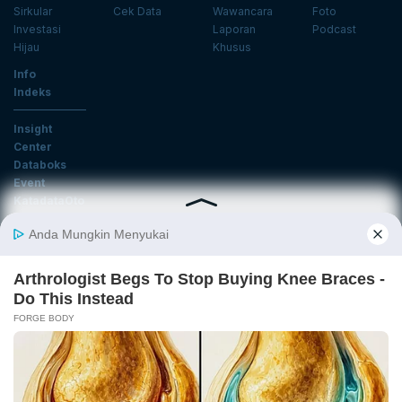
Sirkular
Cek Data
Wawancara
Foto
Investasi
Laporan
Podcast
Hijau
Khusus
Info
Indeks
Insight
Center
Databoks
Event
KatadataOto
Langganan Newsletter
Email
Daftar
Ikuti Kami