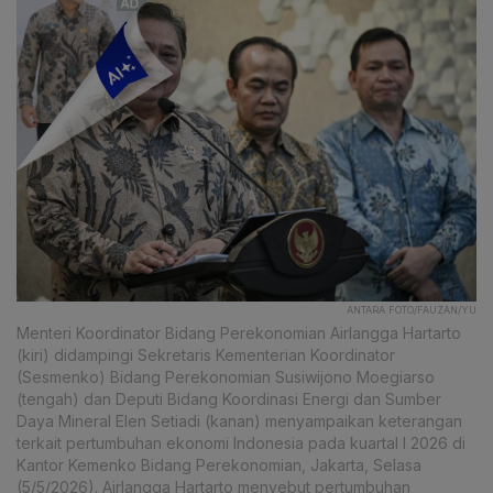
ANTARA FOTO/FAUZAN/YU
Menteri Koordinator Bidang Perekonomian Airlangga Hartarto
(kiri) didampingi Sekretaris Kementerian Koordinator
(Sesmenko) Bidang Perekonomian Susiwijono Moegiarso
(tengah) dan Deputi Bidang Koordinasi Energi dan Sumber
Daya Mineral Elen Setiadi (kanan) menyampaikan keterangan
terkait pertumbuhan ekonomi Indonesia pada kuartal I 2026 di
Kantor Kemenko Bidang Perekonomian, Jakarta, Selasa
(5/5/2026). Airlangga Hartarto menyebut pertumbuhan