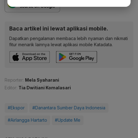
Baca artikel ini lewat aplikasi mobile.
Dapatkan pengalaman membaca lebih nyaman dan nikmati
fitur menarik lainnya lewat aplikasi mobile Katadata.
Reporter:
Mela Syaharani
Editor:
Tia Dwitiani Komalasari
#Ekspor
#Danantara Sumber Daya Indonesia
#Airlangga Hartarto
#Update Me