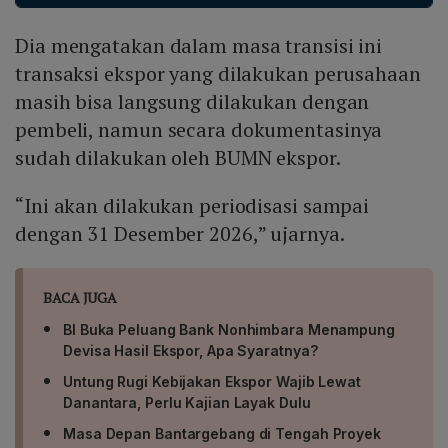
serta menempatkan Indonesia selevel negara‑negara
Dia mengatakan dalam masa transisi ini
seperti Meksiko, Filipina, dan tetangga lainnya dalam
pengelolaan sumber daya alam.
transaksi ekspor yang dilakukan perusahaan
masih bisa langsung dilakukan dengan
pembeli, namun secara dokumentasinya
sudah dilakukan oleh BUMN ekspor.
“Ini akan dilakukan periodisasi sampai
dengan 31 Desember 2026,” ujarnya.
BACA JUGA
BI Buka Peluang Bank Nonhimbara Menampung
Devisa Hasil Ekspor, Apa Syaratnya?
Untung Rugi Kebijakan Ekspor Wajib Lewat
Danantara, Perlu Kajian Layak Dulu
Masa Depan Bantargebang di Tengah Proyek