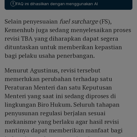
juga memberi ruang profitabilitas yang wajar.
!
FAQ ini dihasilkan dengan menggunakan AI
Pendekatan ini diharapkan meningkatkan keberlanjutan
operasional maskapai, menjaga kesehatan keuangan
Selain penyesuaian
fuel surcharge
(FS),
industri, dan tetap mendukung layanan penerbangan
nasional yang terjangkau bagi penumpang.
Kemenhub juga sedang menyelesaikan proses
revisi TBA yang diharapkan dapat segera
dituntaskan untuk memberikan kepastian
bagi pelaku usaha penerbangan.
Menurut Agustinus, revisi tersebut
memerlukan perubahan terhadap satu
Peraturan Menteri dan satu Keputusan
Menteri yang saat ini sedang diproses di
lingkungan Biro Hukum. Seluruh tahapan
penyusunan regulasi berjalan sesuai
mekanisme yang berlaku agar hasil revisi
nantinya dapat memberikan manfaat bagi