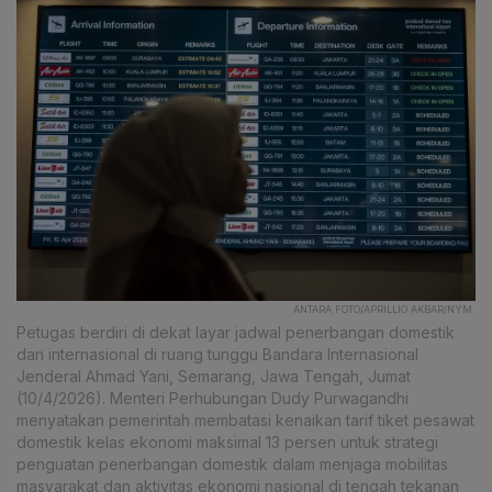
ANTARA FOTO/APRILLIO AKBAR/NYM.
Petugas berdiri di dekat layar jadwal penerbangan domestik
dan internasional di ruang tunggu Bandara Internasional
Jenderal Ahmad Yani, Semarang, Jawa Tengah, Jumat
(10/4/2026). Menteri Perhubungan Dudy Purwagandhi
menyatakan pemerintah membatasi kenaikan tarif tiket pesawat
domestik kelas ekonomi maksimal 13 persen untuk strategi
penguatan penerbangan domestik dalam menjaga mobilitas
masyarakat dan aktivitas ekonomi nasional di tengah tekanan