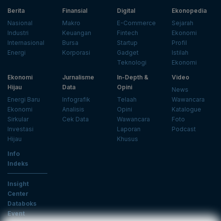
Berita
Finansial
Digital
Ekonopedia
Nasional
Makro
E-Commerce
Sejarah
Industri
Keuangan
Fintech
Ekonomi
Internasional
Bursa
Startup
Profil
Energi
Korporasi
Gadget
Istilah
Teknologi
Ekonomi
Ekonomi
Jurnalisme
In-Depth &
Video
Hijau
Data
Opini
News
Energi Baru
Infografik
Telaah
Wawancara
Ekonomi
Analisis
Opini
Katalogue
Sirkular
Cek Data
Wawancara
Foto
Investasi
Laporan
Podcast
Hijau
Khusus
Info
Indeks
Insight
Center
Databoks
Event