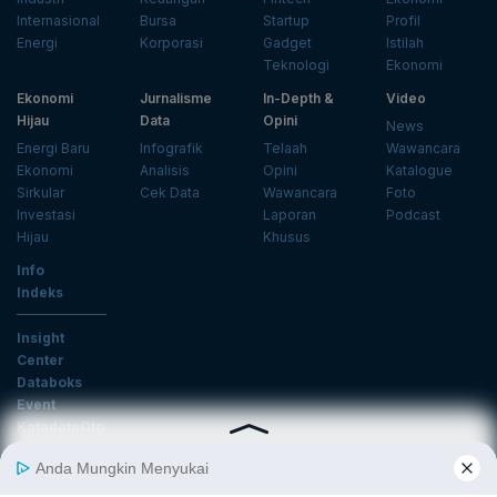
Internasional
Bursa
Startup
Profil
Energi
Korporasi
Gadget
Istilah
Teknologi
Ekonomi
Ekonomi
Jurnalisme
In-Depth &
Video
Hijau
Data
Opini
News
Energi Baru
Infografik
Telaah
Wawancara
Ekonomi
Analisis
Opini
Katalogue
Sirkular
Cek Data
Wawancara
Foto
Investasi
Laporan
Podcast
Hijau
Khusus
Info
Indeks
Insight
Center
Databoks
Event
KatadataOto
Langganan Newsletter