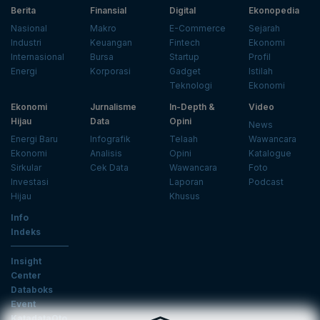
Berita
Finansial
Digital
Ekonopedia
Nasional
Makro
E-Commerce
Sejarah
Industri
Keuangan
Fintech
Ekonomi
Internasional
Bursa
Startup
Profil
Energi
Korporasi
Gadget
Istilah
Teknologi
Ekonomi
Ekonomi
Jurnalisme
In-Depth &
Video
Hijau
Data
Opini
News
Energi Baru
Infografik
Telaah
Wawancara
Ekonomi
Analisis
Opini
Katalogue
Sirkular
Cek Data
Wawancara
Foto
Investasi
Laporan
Podcast
Hijau
Khusus
Info
Indeks
Insight
Center
Databoks
Event
KatadataOto