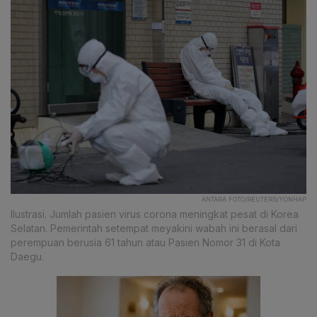
ANTARA FOTO/REUTERS/YONHAP
Ilustrasi. Jumlah pasien virus corona meningkat pesat di Korea
Selatan. Pemerintah setempat meyakini wabah ini berasal dari
perempuan berusia 61 tahun atau Pasien Nomor 31 di Kota
Daegu.