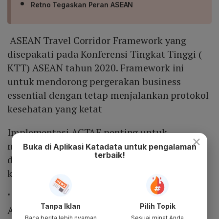
Retno Tegaskan Peran ASEAN
ASEAN Travel Corridor Framework yang
disepakati pada Konferensi Tingkat Tinggi (
KTT) ASEAN tahun 2020. Framework ini
untuk mendorong pergerakan business
essential dengan tetap menjalankan protokol
kesehatan yang ketat
Implementasi ACTAF penting untuk
×
membuka perbatasan setiap negara ASEAN
Buka di Aplikasi Katadata untuk pengalaman
terbaik!
dengan tetap menjalankan protokol
kesehatan yang ketat.
"Selama hampir satu tahun, pembahasan
Tanpa Iklan
Pilih Topik
ACTAF ini dilakukan, saat ini semua element
Baca berita lebih nyaman
Sesuai minat Anda