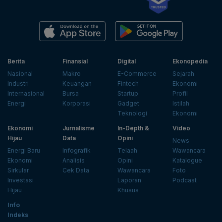
Berita
Finansial
Digital
Ekonopedia
Nasional
Makro
E-Commerce
Sejarah
Industri
Keuangan
Fintech
Ekonomi
Internasional
Bursa
Startup
Profil
Energi
Korporasi
Gadget
Istilah
Teknologi
Ekonomi
Ekonomi
Jurnalisme
In-Depth &
Video
Hijau
Data
Opini
News
Energi Baru
Infografik
Telaah
Wawancara
Ekonomi
Analisis
Opini
Katalogue
Sirkular
Cek Data
Wawancara
Foto
Investasi
Laporan
Podcast
Hijau
Khusus
Info
Indeks