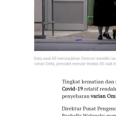
Data awal AS menunjukkan Omicron memiliki ras
varian Delta, penyakit menular teratas AS saat ini
Tingkat kematian dan r
Covid-19
relatif renda
penyebaran
varian Om
Direktur Pusat Pengen
Rochelle Walensky meny