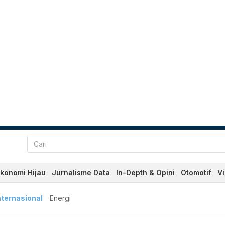
konomi Hijau
Jurnalisme Data
In-Depth & Opini
Otomotif
V
nternasional
Energi