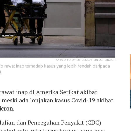
ANTARA FOTO/REUTERS/CAITLIN OCHS/NZ/CF
io rawat inap terhadap kasus yang lebih rendah daripada
.
awat inap di Amerika Serikat akibat
h meski ada lonjakan kasus Covid-19 akibat
icron
.
dalian dan Pencegahan Penyakit (CDC)
ebut rata-rata kasus harian tujuh hari