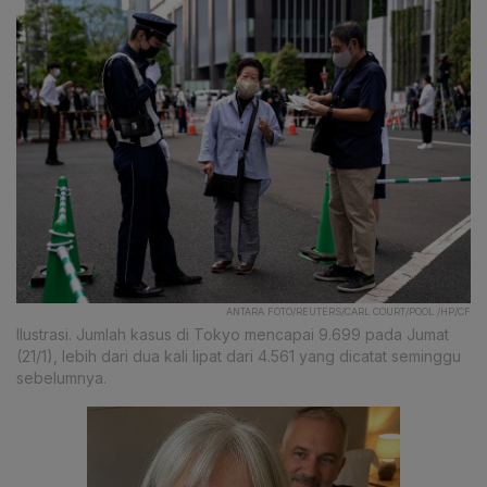
ANTARA FOTO/REUTERS/CARL COURT/POOL /HP/CF
Ilustrasi. Jumlah kasus di Tokyo mencapai 9.699 pada Jumat
(21/1), lebih dari dua kali lipat dari 4.561 yang dicatat seminggu
sebelumnya.