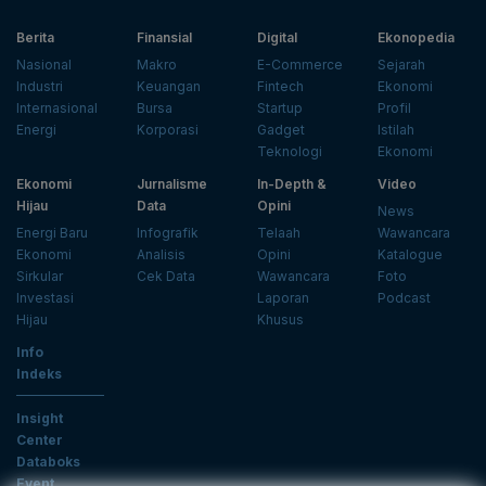
Berita
Finansial
Digital
Ekonopedia
Nasional
Makro
E-Commerce
Sejarah
Industri
Keuangan
Fintech
Ekonomi
Internasional
Bursa
Startup
Profil
Energi
Korporasi
Gadget
Istilah
Teknologi
Ekonomi
Ekonomi
Jurnalisme
In-Depth &
Video
Hijau
Data
Opini
News
Energi Baru
Infografik
Telaah
Wawancara
Ekonomi
Analisis
Opini
Katalogue
Sirkular
Cek Data
Wawancara
Foto
Investasi
Laporan
Podcast
Hijau
Khusus
Info
Indeks
Insight
Center
Databoks
Event