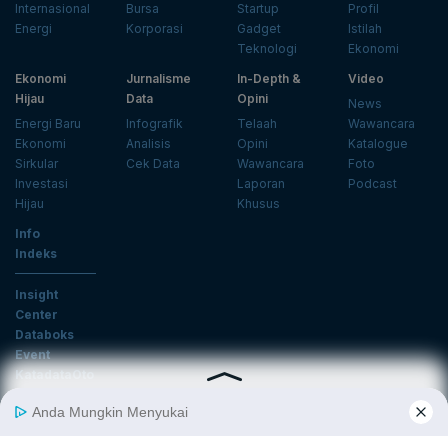
Internasional
Bursa
Startup
Profil
Energi
Korporasi
Gadget
Istilah
Teknologi
Ekonomi
Ekonomi
Jurnalisme
In-Depth &
Video
Hijau
Data
Opini
News
Energi Baru
Infografik
Telaah
Wawancara
Ekonomi
Analisis
Opini
Katalogue
Sirkular
Cek Data
Wawancara
Foto
Investasi
Laporan
Podcast
Hijau
Khusus
Info
Indeks
Insight
Center
Databoks
Event
KatadataOto
Langganan Newsletter