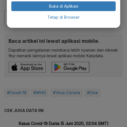
Buka di Aplikasi
Tetap di Browser
Baca artikel ini lewat aplikasi mobile.
Dapatkan pengalaman membaca lebih nyaman dan nikmati
fitur menarik lainnya lewat aplikasi mobile Katadata.
#Covid-19
#WHO
#Virus Corona
#Cina
CEK JUGA DATA INI