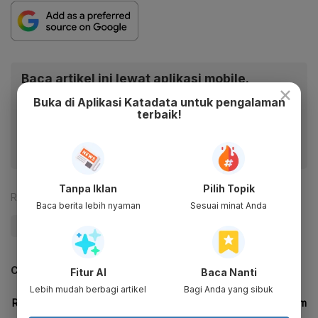
Baca artikel ini lewat aplikasi mobile.
×
Buka di Aplikasi Katadata untuk pengalaman
Dapatkan pengalaman membaca lebih nyaman dan nikmati
terbaik!
fitur menarik lainnya lewat aplikasi mobile Katadata.
Tanpa Iklan
Pilih Topik
Reporter:
Antara
Baca berita lebih nyaman
Sesuai minat Anda
#Joe Biden
#Kim Jong-un
#Nuklir
#Update Me
CEK JUGA DATA INI
Fitur AI
Baca Nanti
Lebih mudah berbagi artikel
Bagi Anda yang sibuk