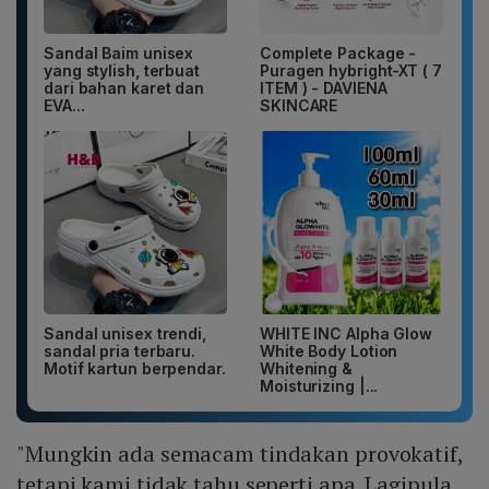
Sandal Baim unisex
Complete Package -
yang stylish, terbuat
Puragen hybright-XT ( 7
dari bahan karet dan
ITEM ) - DAVIENA
EVA...
SKINCARE
Sandal unisex trendi,
WHITE INC Alpha Glow
sandal pria terbaru.
White Body Lotion
Motif kartun berpendar.
Whitening &
Moisturizing |...
"Mungkin ada semacam tindakan provokatif,
tetapi kami tidak tahu seperti apa. Lagipula