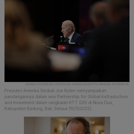
ANTARA FOTO/MEDIA CENTER G20 INDONESIA/ADITYA PRADANA PUTRA/NYM.
Presiden Amerika Serikat Joe Biden menyampaikan
pandangannya dalam sesi Partnership for Global Insfrastucture
and Investment dalam rangkaian KTT G20 di Nusa Dua,
Kabupaten Badung, Bali, Selasa (15/11/2022).