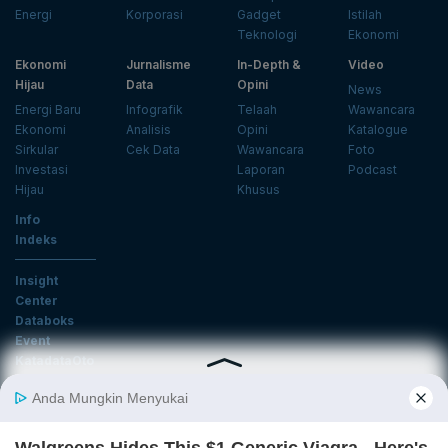
Energi
Korporasi
Gadget
Istilah
Teknologi
Ekonomi
Ekonomi
Jurnalisme
In-Depth &
Video
Hijau
Data
Opini
News
Energi Baru
Infografik
Telaah
Wawancara
Ekonomi
Analisis
Opini
Katalogue
Sirkular
Cek Data
Wawancara
Foto
Investasi
Laporan
Podcast
Hijau
Khusus
Info
Indeks
Insight
Center
Databoks
Event
KatadataOto
Langganan Newsletter
Email