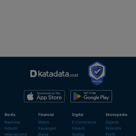
Berita
Finansial
Digital
Ekonopedia
Nasional
Makro
E-Commerce
Sejarah
Industri
Keuangan
Fintech
Ekonomi
Internasional
Bursa
Startup
Profil