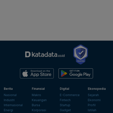
Berita
Finansial
Digital
Ekonopedia
Nasional
Makro
E-Commerce
Sejarah
Industri
Keuangan
Fintech
Ekonomi
Internasional
Bursa
Startup
Profil
Energi
Korporasi
Gadget
Istilah