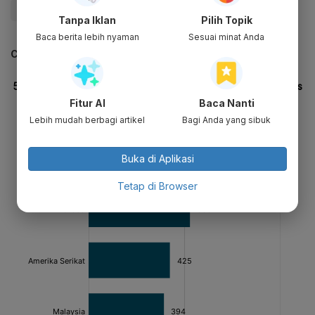
#Boikot
#zara
#Palestina
#Update Me
Tanpa Iklan
Pilih Topik
Baca berita lebih nyaman
Sesuai minat Anda
CEK JUGA DATA INI
Fitur AI
Baca Nanti
Lebih mudah berbagi artikel
Bagi Anda yang sibuk
Buka di Aplikasi
Tetap di Browser