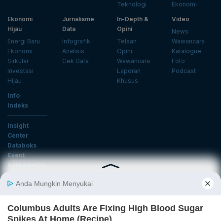
Teknologi
Ekonomi
Ekonomi
Jurnalisme
In-Depth &
Video
Hijau
Data
Opini
News
Energi Baru
Infografik
Telaah
Wawancara
Ekonomi
Analisis
Opini
Katalogue
Sirkular
Cek Data
Wawancara
Foto
Investasi
Laporan
Podcast
Hijau
Khusus
Info
Indeks
Insight
Center
Databoks
Event
KatadataOto
Langganan Newsletter
Email
Daftar