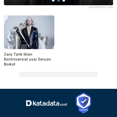
LTH
DOKUMENTASI ZARA
Zara Tarik Iklan
Kontroversial usai Seruan
Boikot