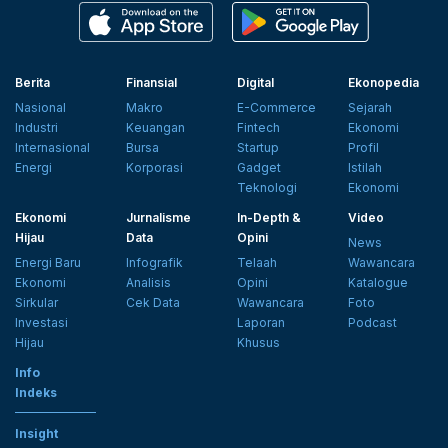
Berita
Finansial
Digital
Ekonopedia
Nasional
Makro
E-Commerce
Sejarah
Industri
Keuangan
Fintech
Ekonomi
Internasional
Bursa
Startup
Profil
Energi
Korporasi
Gadget
Istilah
Teknologi
Ekonomi
Ekonomi
Jurnalisme
In-Depth &
Video
Hijau
Data
Opini
News
Energi Baru
Infografik
Telaah
Wawancara
Ekonomi
Analisis
Opini
Katalogue
Sirkular
Cek Data
Wawancara
Foto
Investasi
Laporan
Podcast
Hijau
Khusus
Info
Indeks
Insight