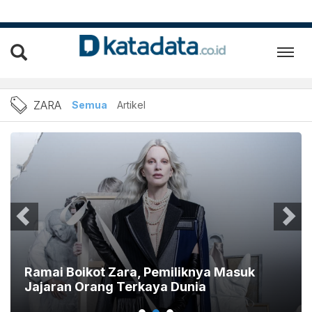
Berita zara Terbaru dan Te
ZARA
Semua
Artikel
Ramai Boikot Zara, Pemiliknya Masuk
Jajaran Orang Terkaya Dunia