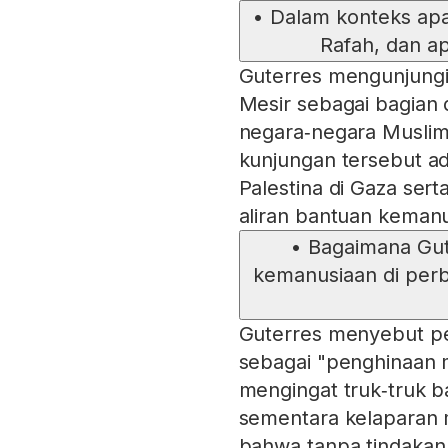
•
Dalam konteks ap
Rafah, dan a
Guterres mengunjungi
Mesir sebagai bagian d
negara‑negara Muslim
kunjungan tersebut ad
Palestina di Gaza se
aliran bantuan kemanu
•
Bagaimana Gut
kemanusiaan di perb
Guterres menyebut p
sebagai "penghinaan 
mengingat truk‑truk ba
sementara kelaparan m
bahwa tanpa tindakan