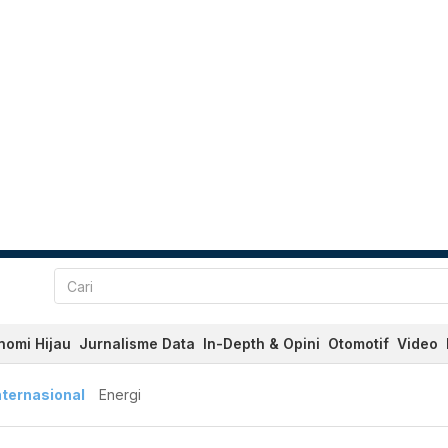
nomi Hijau
Jurnalisme Data
In-Depth & Opini
Otomotif
Video
nternasional
Energi