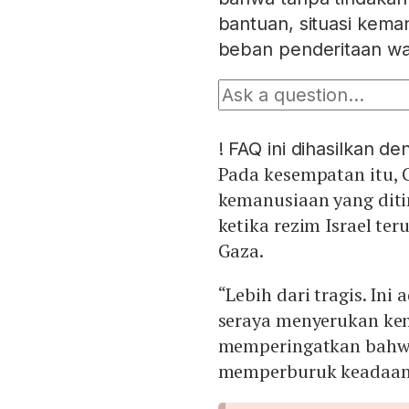
bantuan, situasi ke
beban penderitaan wa
!
FAQ ini dihasilkan d
Pada kesempatan itu, G
kemanusiaan yang diti
ketika rezim Israel te
Gaza.
“Lebih dari tragis. In
seraya menyerukan kem
memperingatkan bahwa
memperburuk keadaan