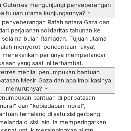
a Guterres mengunjungi penyeberangan
pa tujuan utama kunjungannya?
 penyeberangan Rafah antara Gaza dan
ari perjalanan solidaritas tahunan ke
 selama bulan Ramadan. Tujuan utama
alah menyoroti penderitaan rakyat
rta menekankan perlunya memperlancar
siaan yang saat ini terhambat.
erres menilai penumpukan bantuan
atasan Mesir‑Gaza dan apa implikasinya
menurutnya?
enumpukan bantuan di perbatasan
moral" dan "kebiadaban moral",
ntuan terhalang di satu sisi gerbang
elanda di sisi lain. Ia memperingatkan
 cepat untuk merampingkan aliran