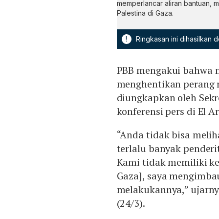
memperlancar aliran bantuan, m
Palestina di Gaza.
!
Ringkasan ini dihasilkan
PBB mengakui bahwa m
menghentikan perang re
diungkapkan oleh Sekre
konferensi pers di El Ar
“Anda tidak bisa melih
terlalu banyak penderi
Kami tidak memiliki k
Gaza], saya mengimba
melakukannya,” ujarnya
(24/3).