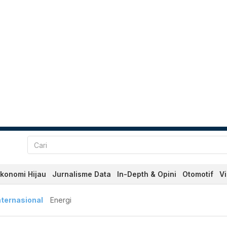
konomi Hijau
Jurnalisme Data
In-Depth & Opini
Otomotif
V
nternasional
Energi