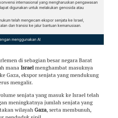
 konvensi internasional yang mengharuskan pengawasan
dapat digunakan untuk melakukan genosida atau
hukum telah mengecam ekspor senjata ke Israel,
an dan transisi ke jalur bantuan kemanusiaan.
 dengan menggunakan AI
rlemen di sebagian besar negara Barat
uh mana
Israel
menghambat masuknya
ke Gaza, ekspor senjata yang mendukung
erus mengalir.
volume senjata yang masuk ke Israel telah
gan meningkatnya jumlah senjata yang
takan wilayah
Gaza
, serta membunuh,
r penduduk sipil.