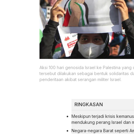
Aksi 100 hari genosida Israel ke Palestina yang
tersebut dilakukan sebagai bentuk solidaritas 
penderitaan akibat serangan militer Israel.
RINGKASAN
Meskipun terjadi krisis kemanusi
mendukung perang Israel dan m
Negara-negara Barat seperti A