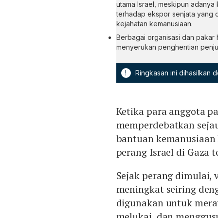
utama Israel, meskipun adanya
terhadap ekspor senjata yang 
kejahatan kemanusiaan.
Berbagai organisasi dan pakar 
menyerukan penghentian penjual
!
Ringkasan ini dihasilkan
Ketika para anggota pa
memperdebatkan seja
bantuan kemanusiaan 
perang Israel di Gaza t
Sejak perang dimulai, 
meningkat seiring den
digunakan untuk mera
melukai, dan menggusu