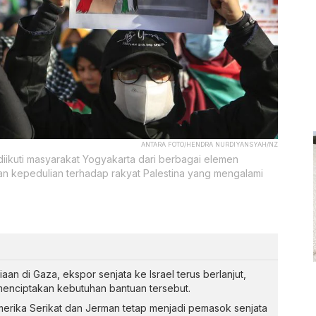
ANTARA FOTO/HENDRA NURDIYANSYAH/NZ
 diikuti masyarakat Yogyakarta dari berbagai elemen
dan kepedulian terhadap rakyat Palestina yang mengalami
aan di Gaza, ekspor senjata ke Israel terus berlanjut,
enciptakan kebutuhan bantuan tersebut.
merika Serikat dan Jerman tetap menjadi pemasok senjata