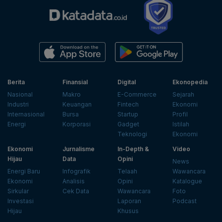
Berita
Finansial
Digital
Ekonopedia
Nasional
Makro
E-Commerce
Sejarah
Industri
Keuangan
Fintech
Ekonomi
Internasional
Bursa
Startup
Profil
Energi
Korporasi
Gadget
Istilah
Teknologi
Ekonomi
Ekonomi
Jurnalisme
In-Depth &
Video
Hijau
Data
Opini
News
Energi Baru
Infografik
Telaah
Wawancara
Ekonomi
Analisis
Opini
Katalogue
Sirkular
Cek Data
Wawancara
Foto
Investasi
Laporan
Podcast
Hijau
Khusus