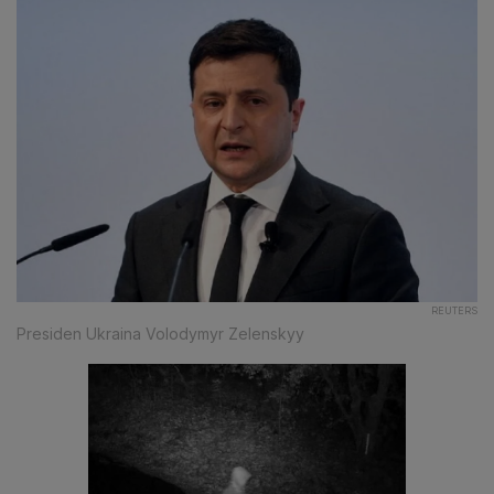
REUTERS
Presiden Ukraina Volodymyr Zelenskyy