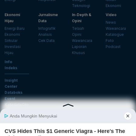
Teknologi
Ekonomi
Ekonomi
Jurnalisme
In-Depth &
Video
Hijau
Data
Opini
News
Energi Baru
Infografik
Telaah
Wawancara
Ekonomi
Analisis
Opini
Katalogue
Sirkular
Cek Data
Wawancara
Foto
Investasi
Laporan
Podcast
Hijau
Khusus
Info
Indeks
Insight
Center
Databoks
Event
KatadataOto
Langganan Newsletter
Email
Daftar