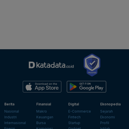
Berita
Finansial
Digital
Ekonopedia
Nasional
Makro
E-Commerce
Sejarah
Industri
Keuangan
Fintech
Ekonomi
Internasional
Bursa
Startup
Profil
Energi
Korporasi
Gadget
Istilah