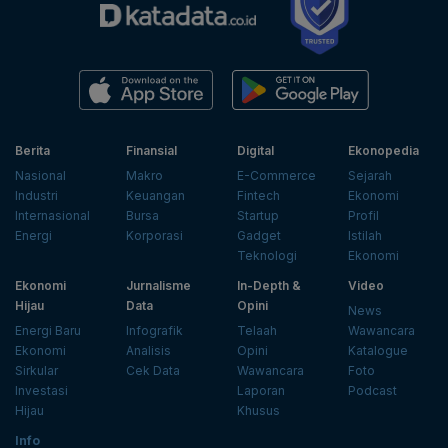
Berita
Finansial
Digital
Ekonopedia
Nasional
Makro
E-Commerce
Sejarah
Industri
Keuangan
Fintech
Ekonomi
Internasional
Bursa
Startup
Profil
Energi
Korporasi
Gadget
Istilah
Teknologi
Ekonomi
Ekonomi
Jurnalisme
In-Depth &
Video
Hijau
Data
Opini
News
Energi Baru
Infografik
Telaah
Wawancara
Ekonomi
Analisis
Opini
Katalogue
Sirkular
Cek Data
Wawancara
Foto
Investasi
Laporan
Podcast
Hijau
Khusus
Info