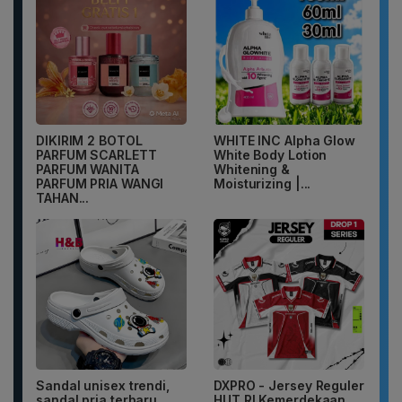
DIKIRIM 2 BOTOL
WHITE INC Alpha Glow
PARFUM SCARLETT
White Body Lotion
PARFUM WANITA
Whitening &
PARFUM PRIA WANGI
Moisturizing |...
TAHAN...
Sandal unisex trendi,
DXPRO - Jersey Reguler
sandal pria terbaru.
HUT RI Kemerdekaan