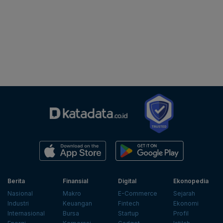
Berita
Finansial
Digital
Ekonopedia
Nasional
Makro
E-Commerce
Sejarah
Industri
Keuangan
Fintech
Ekonomi
Internasional
Bursa
Startup
Profil