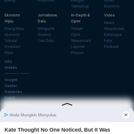
Energi
Korporasi
Gadget
Istilah
Teknologi
Ekonomi
Ekonomi
Jurnalisme
In-Depth &
Video
Hijau
Data
Opini
News
Energi Baru
Infografik
Telaah
Wawancara
Ekonomi
Analisis
Opini
Katalogue
Sirkular
Cek Data
Wawancara
Foto
Investasi
Laporan
Podcast
Hijau
Khusus
Info
Indeks
Insight
Center
Databoks
Event
KatadataOto
Langganan Newsletter
Email
Daftar