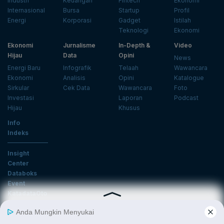
Industri
Keuangan
Fintech
Ekonomi
Internasional
Bursa
Startup
Profil
Energi
Korporasi
Gadget
Istilah
Teknologi
Ekonomi
Ekonomi
Jurnalisme
In-Depth &
Video
Hijau
Data
Opini
News
Energi Baru
Infografik
Telaah
Wawancara
Ekonomi
Analisis
Opini
Katalogue
Sirkular
Cek Data
Wawancara
Foto
Investasi
Laporan
Podcast
Hijau
Khusus
Info
Indeks
Insight
Center
Databoks
Event
KatadataOto
Langganan Newsletter