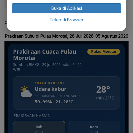
#BMKG
#Evergreen
#Gerhana
Buka di Aplikasi
Tetap di Browser
CEK JUGA DATA INI