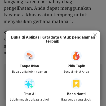
langsung karena berbahaya bagi
pengelihatan. Anda dapat menggunakan
kacamata khusus atau teropong untuk
menyaksikan gerhana matahari.
Selain itu, BMKG juga menyiapkan live
×
Buka di Aplikasi Katadata untuk pengalaman
streaming untuk pemantauan gerhana
terbaik!
matahari secara online. Anda dapat turut
menyaksikannya pada link
Youtube
berikut.
Tanpa Iklan
Pilih Topik
Baca artikel ini lewat aplikasi mobile.
Baca berita lebih nyaman
Sesuai minat Anda
Dapatkan pengalaman membaca lebih nyaman dan nikmati
fitur menarik lainnya lewat aplikasi mobile Katadata.
Fitur AI
Baca Nanti
Lebih mudah berbagi artikel
Bagi Anda yang sibuk