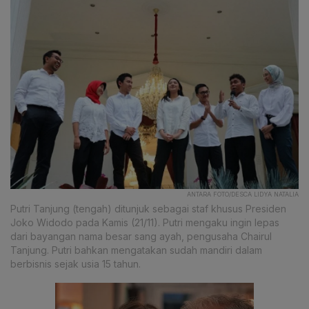
ANTARA FOTO/DESCA LIDYA NATALIA
Putri Tanjung (tengah) ditunjuk sebagai staf khusus Presiden
Joko Widodo pada Kamis (21/11). Putri mengaku ingin lepas
dari bayangan nama besar sang ayah, pengusaha Chairul
Tanjung. Putri bahkan mengatakan sudah mandiri dalam
berbisnis sejak usia 15 tahun.