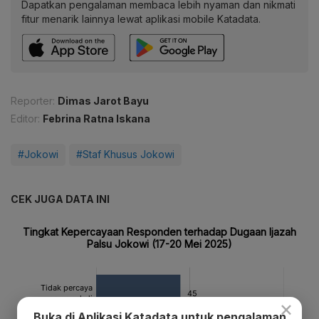
Dapatkan pengalaman membaca lebih nyaman dan nikmati
fitur menarik lainnya lewat aplikasi mobile Katadata.
Reporter:
Dimas Jarot Bayu
Editor:
Febrina Ratna Iskana
#Jokowi
#Staf Khusus Jokowi
CEK JUGA DATA INI
×
Buka di Aplikasi Katadata untuk pengalaman