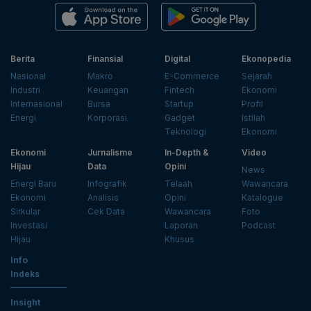
Berita
Finansial
Digital
Ekonopedia
Nasional
Makro
E-Commerce
Sejarah
Industri
Keuangan
Fintech
Ekonomi
Internasional
Bursa
Startup
Profil
Energi
Korporasi
Gadget
Istilah
Teknologi
Ekonomi
Ekonomi
Jurnalisme
In-Depth &
Video
Hijau
Data
Opini
News
Energi Baru
Infografik
Telaah
Wawancara
Ekonomi
Analisis
Opini
Katalogue
Sirkular
Cek Data
Wawancara
Foto
Investasi
Laporan
Podcast
Hijau
Khusus
Info
Indeks
Insight