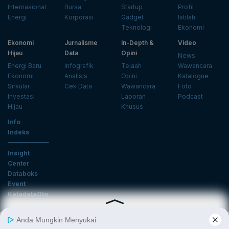
Internasional
Bursa
Startup
Profil
Energi
Korporasi
Gadget
Istilah
Teknologi
Ekonomi
Ekonomi
Jurnalisme
In-Depth &
Video
Hijau
Data
Opini
News
Energi Baru
Infografik
Telaah
Wawancara
Ekonomi
Analisis
Opini
Katalogue
Sirkular
Cek Data
Wawancara
Foto
Investasi
Laporan
Podcast
Hijau
Khusus
Info
Indeks
Insight
Center
Databoks
Event
KatadataOto
Langganan Newsletter