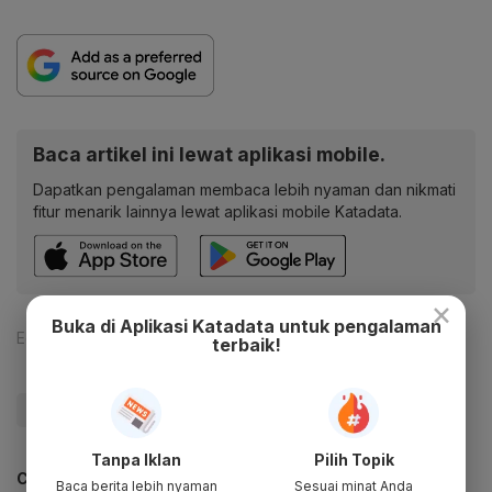
Baca artikel ini lewat aplikasi mobile.
Dapatkan pengalaman membaca lebih nyaman dan nikmati
fitur menarik lainnya lewat aplikasi mobile Katadata.
×
Buka di Aplikasi Katadata untuk pengalaman
Editor:
Yuliawati
terbaik!
#Lembaga
Tanpa Iklan
Pilih Topik
CEK JUGA DATA INI
Baca berita lebih nyaman
Sesuai minat Anda