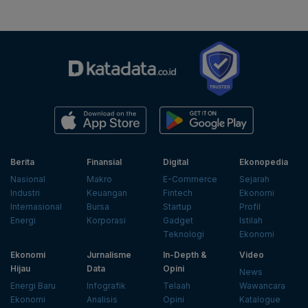
Berita
Finansial
Digital
Ekonopedia
Nasional
Makro
E-Commerce
Sejarah
Industri
Keuangan
Fintech
Ekonomi
Internasional
Bursa
Startup
Profil
Energi
Korporasi
Gadget
Istilah
Teknologi
Ekonomi
Ekonomi
Jurnalisme
In-Depth &
Video
Hijau
Data
Opini
News
Energi Baru
Infografik
Telaah
Wawancara
Ekonomi
Analisis
Opini
Katalogue