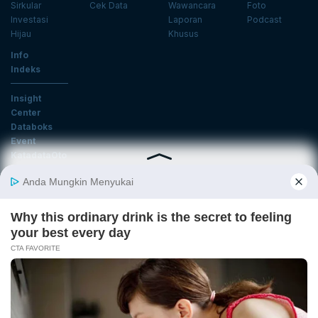
Sirkular
Cek Data
Wawancara
Foto
Investasi
Laporan
Podcast
Hijau
Khusus
Info
Indeks
Insight
Center
Databoks
Event
KatadataOto
Langganan Newsletter
Email
Daftar
Ikuti Kami
Tentang Katadata
Advertising
Karier
Pedoman Media Siber