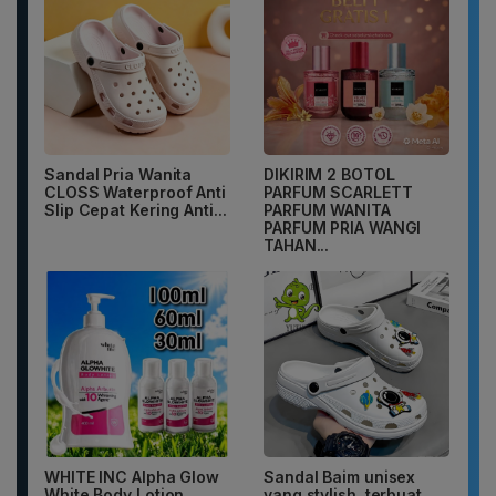
Sandal Pria Wanita
DIKIRIM 2 BOTOL
CLOSS Waterproof Anti
PARFUM SCARLETT
Slip Cepat Kering Anti...
PARFUM WANITA
PARFUM PRIA WANGI
TAHAN...
WHITE INC Alpha Glow
Sandal Baim unisex
White Body Lotion
yang stylish, terbuat