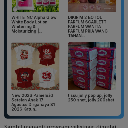
WHITE INC Alpha Glow
DIKIRIM 2 BOTOL
White Body Lotion
PARFUM SCARLETT
Whitening &
PARFUM WANITA
Moisturizing |...
PARFUM PRIA WANGI
TAHAN...
New 2026 Pamelo.id
tissu jolly pop up, jolly
Setelan Anak 17
250 shet, jolly 200shet
Agustus Dirgahayu 81
2026 Katun...
Sambil menanti program vaksinasi dimulai,