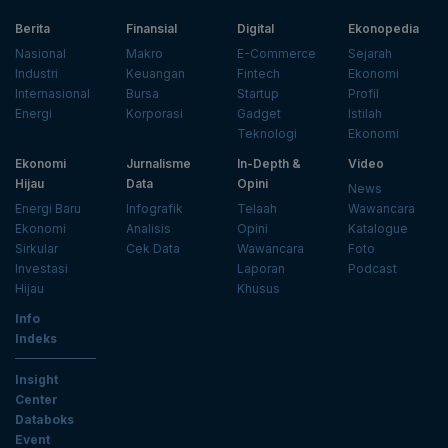
Berita
Finansial
Digital
Ekonopedia
Nasional
Makro
E-Commerce
Sejarah
Industri
Keuangan
Fintech
Ekonomi
Internasional
Bursa
Startup
Profil
Energi
Korporasi
Gadget
Istilah
Teknologi
Ekonomi
Ekonomi
Jurnalisme
In-Depth &
Video
Hijau
Data
Opini
News
Energi Baru
Infografik
Telaah
Wawancara
Ekonomi
Analisis
Opini
Katalogue
Sirkular
Cek Data
Wawancara
Foto
Investasi
Laporan
Podcast
Hijau
Khusus
Info
Indeks
Insight
Center
Databoks
Event