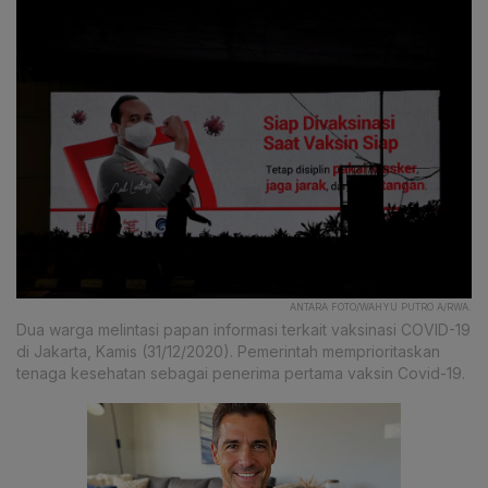
ANTARA FOTO/WAHYU PUTRO A/RWA.
Dua warga melintasi papan informasi terkait vaksinasi COVID-19
di Jakarta, Kamis (31/12/2020). Pemerintah memprioritaskan
tenaga kesehatan sebagai penerima pertama vaksin Covid-19.