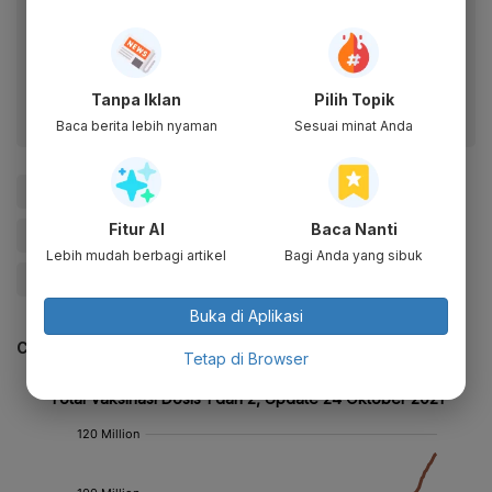
Baca artikel ini lewat aplikasi mobile.
Dapatkan pengalaman membaca lebih nyaman dan nikmati
fitur menarik lainnya lewat aplikasi mobile Katadata.
Tanpa Iklan
Pilih Topik
Baca berita lebih nyaman
Sesuai minat Anda
#Vaksin Virus Corona
#Covid-19
#Virus Corona
Fitur AI
Baca Nanti
#Pandemi Corona
#Pandemi
#Jakarta
Lebih mudah berbagi artikel
Bagi Anda yang sibuk
#Kesehatan
Buka di Aplikasi
CEK JUGA DATA INI
Tetap di Browser