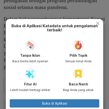
penugasan sebagai program perlindungan
sosial selama masa pandemi.
Dalam hal pengembangan kompetensi, Survei
×
Evaluasi yang dilakukan oleh Manajemen
Buka di Aplikasi Katadata untuk pengalaman
terbaik!
Pelaksana mencatat bahwa 94% penerima
kartu prakerja bertambah kemampuannya.
Lebih dari sepertiga penerima kartu prakerja
yang semula tidak bekerja berubah menjadi
Tanpa Iklan
Pilih Topik
bekerja, baik sebagai karyawan maupun
Baca berita lebih nyaman
Sesuai minat Anda
pelaku wirausaha.
Fitur AI
Baca Nanti
Lebih mudah berbagi artikel
Bagi Anda yang sibuk
Buka di Aplikasi
Baca artikel ini lewat aplikasi mobile.