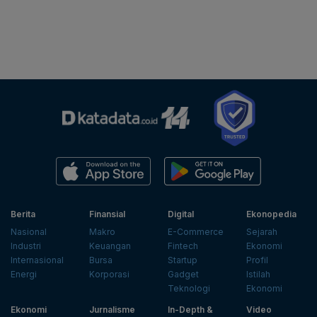
Berita
Finansial
Digital
Ekonopedia
Nasional
Makro
E-Commerce
Sejarah
Industri
Keuangan
Fintech
Ekonomi
Internasional
Bursa
Startup
Profil
Energi
Korporasi
Gadget
Istilah
Teknologi
Ekonomi
Ekonomi
Jurnalisme
In-Depth &
Video