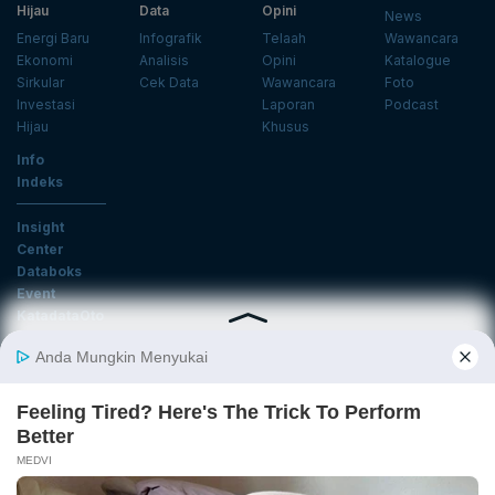
Hijau
Data
Opini
News
Energi Baru
Infografik
Telaah
Wawancara
Ekonomi
Analisis
Opini
Katalogue
Sirkular
Cek Data
Wawancara
Foto
Investasi
Laporan
Podcast
Hijau
Khusus
Info
Indeks
Insight
Center
Databoks
Event
KatadataOto
Langganan Newsletter
Email
Daftar
Ikuti Kami