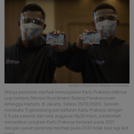
ANTARA FOTO/ADITYA PRADANA PUTRA/AWW.
Warga penerima manfaat menunjukkan Kartu Prakerja miliknya
usai bertemu Menteri Koordinator Bidang Perekonomian
Airlangga Hartarto di Jakarta, Selasa (15/12/2020). Setelah
membuka 11 gelombang pendaftaran Kartu Prakerja dengan
5,9 juta peserta dan total anggaran Rp20 triliun, pemerintah
memastikan program Kartu Prakerja berlanjut pada 2021
dengan syarat penerima manfaat pada 2020 tidak bisa lagi ikut
serta.