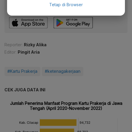
Tetap di Browser
Dapatkan pengalaman membaca lebih nyaman dan nikmati
fitur menarik lainnya lewat aplikasi mobile Katadata.
Reporter:
Rizky Alika
Editor:
Pingit Aria
#Kartu Prakerja
#ketenagakerjaan
CEK JUGA DATA INI