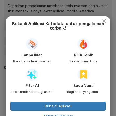
Dapatkan pengalaman membaca lebih nyaman dan nikmati
fitur menarik lainnya lewat aplikasi mobile Katadata.
×
Buka di Aplikasi Katadata untuk pengalaman
terbaik!
#Virus Corona
#Covid-19
#Berita Hari Ini
#Vaksin Virus Corona
Tanpa Iklan
Pilih Topik
Baca berita lebih nyaman
Sesuai minat Anda
CEK JUGA DATA INI
Fitur AI
Baca Nanti
Lebih mudah berbagi artikel
Bagi Anda yang sibuk
Buka di Aplikasi