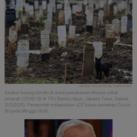
ANTARA FOTO/M RISYAL HIDAYAT/WSJ.
Seekor kucing berdiri di areal pemakaman khusus untuk
jenazah COVID-19 di TPU Bambu Apus, Jakarta Timur, Selasa
(2/3/2021). Pemerintah melaporkan 427 kasus kematian Covid-
19 pada Minggu (4/4).