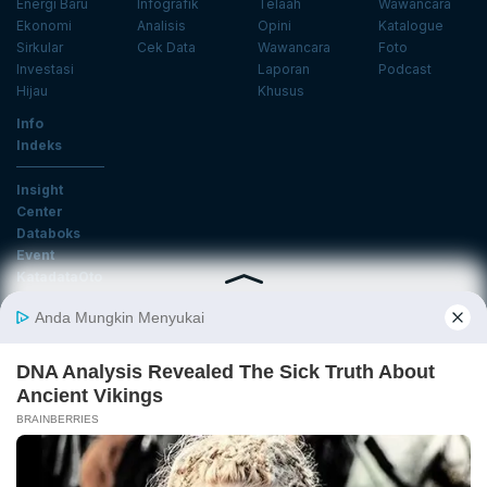
Energi Baru
Infografik
Telaah
Wawancara
Ekonomi
Analisis
Opini
Katalogue
Sirkular
Cek Data
Wawancara
Foto
Investasi
Laporan
Podcast
Hijau
Khusus
Info
Indeks
Insight
Center
Databoks
Event
KatadataOto
Langganan Newsletter
Email
Daftar
Ikuti Kami