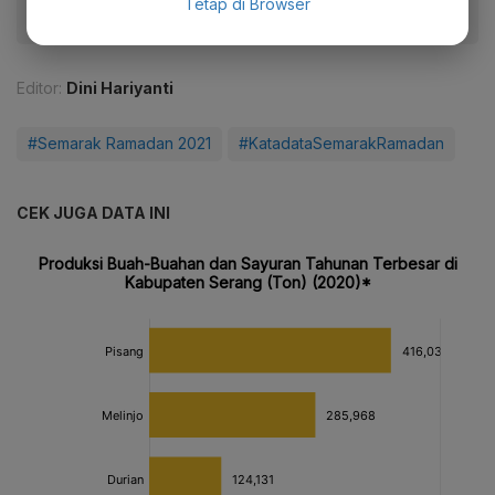
Tetap di Browser
Editor:
Dini Hariyanti
#Semarak Ramadan 2021
#KatadataSemarakRamadan
CEK JUGA DATA INI