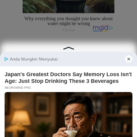
Tentang Katadata
Advertising
Karier
Pedoman Media Siber
Kebijakan Privasi
Disclaimer
Hubungi Kami
©2026 Katadata. Hak cipta dilindungi Undang-undang.