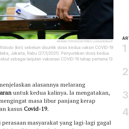
AR
ANTARA FOTO/HO/SETPRES-LUKAS/WPA/HP.
dodo (kiri) sebelum disuntik dosis kedua vaksin COVID-19
deka, Jakarta, Rabu (27/1/2021). Penyuntikan dosis kedua
but sebagai lanjutan vaksinasi COVID-19 tahap pertama 13
enjelaskan alasannya melarang
aran
untuk kedua kalinya. Ia mengatakan,
 mengingat masa libur panjang kerap
an kasus
Covid-19
.
perasaan masyarakat yang lagi-lagi gagal