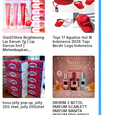
Glad2Glow Brightening
Topi 17 Agustus Hut RI
Lip Serum 7g | Lip
Indonesia 2026 Topi
Serum 3in1 |
Bordir Logo Indonesia
Melembapkan,...
tissu jolly pop up, jolly
DIKIRIM 2 BOTOL
250 shet, jolly 200shet
PARFUM SCARLETT
PARFUM WANITA
PARFUM PRIA WANGI