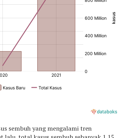
sus sembuh yang mengalami tren
t lalu, total kasus sembuh sebanyak 1,15