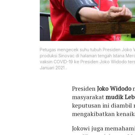
Petugas mengecek suhu tubuh Presiden Joko Wi
produksi Sinovac di halaman tengah Istana Mer
vaksin COVID-19 ke Presiden Joko Widodo terse
Januari 2021 .
Presiden
Joko Widodo
m
masyarakat
mudik Leb
keputusan ini diambil
mengakibatkan kenaik
Jokowi juga memahami 