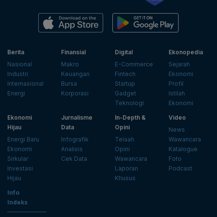
Berita
Finansial
Digital
Ekonopedia
Nasional
Makro
E-Commerce
Sejarah
Industri
Keuangan
Fintech
Ekonomi
Internasional
Bursa
Startup
Profil
Energi
Korporasi
Gadget
Istilah
Teknologi
Ekonomi
Ekonomi
Jurnalisme
In-Depth &
Video
Hijau
Data
Opini
News
Energi Baru
Infografik
Telaah
Wawancara
Ekonomi
Analisis
Opini
Katalogue
Sirkular
Cek Data
Wawancara
Foto
Investasi
Laporan
Podcast
Hijau
Khusus
Info
Indeks