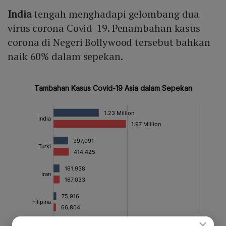
India
tengah menghadapi gelombang dua
virus corona Covid-19. Penambahan kasus
corona di Negeri Bollywood tersebut bahkan
naik 60% dalam sepekan.
×