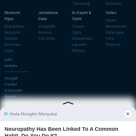
Teknologi
Ekonomi
Ekonomi
Jurnalisme
In-Depth &
Video
Hijau
Data
Opini
News
Energi Baru
Infografik
Telaah
Wawancara
Ekonomi
Analisis
Opini
Katalogue
Sirkular
Cek Data
Wawancara
Foto
Investasi
Laporan
Podcast
Hijau
Khusus
Info
Indeks
Insight
Center
Databoks
Event
KatadataOto
Langganan Newsletter
Email
Daftar