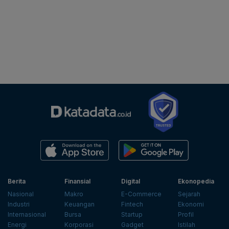
Berita
Finansial
Digital
Ekonopedia
Nasional
Makro
E-Commerce
Sejarah
Industri
Keuangan
Fintech
Ekonomi
Internasional
Bursa
Startup
Profil
Energi
Korporasi
Gadget
Istilah