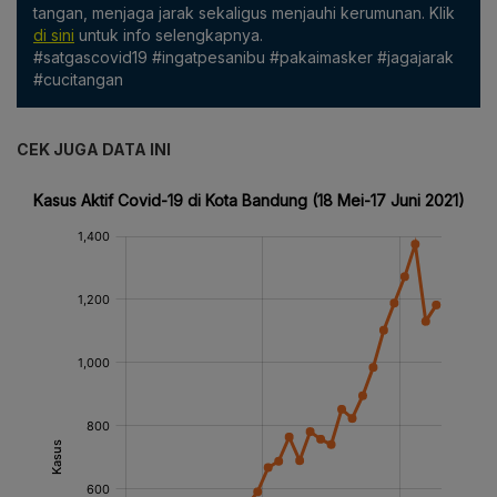
tangan, menjaga jarak sekaligus menjauhi kerumunan. Klik
di sini
untuk info selengkapnya.
#satgascovid19 #ingatpesanibu #pakaimasker #jagajarak
#cucitangan
CEK JUGA DATA INI