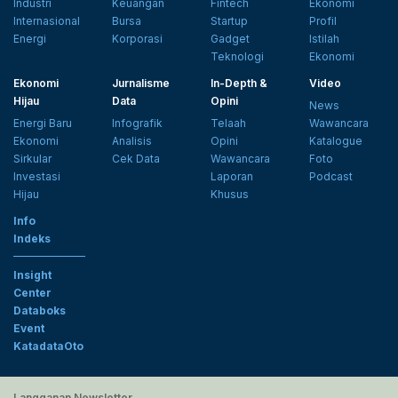
Industri
Keuangan
Fintech
Ekonomi
Internasional
Bursa
Startup
Profil
Energi
Korporasi
Gadget
Istilah
Teknologi
Ekonomi
Ekonomi
Jurnalisme
In-Depth &
Video
Hijau
Data
Opini
News
Energi Baru
Infografik
Telaah
Wawancara
Ekonomi
Analisis
Opini
Katalogue
Sirkular
Cek Data
Wawancara
Foto
Investasi
Laporan
Podcast
Hijau
Khusus
Info
Indeks
Insight
Center
Databoks
Event
KatadataOto
Langganan Newsletter