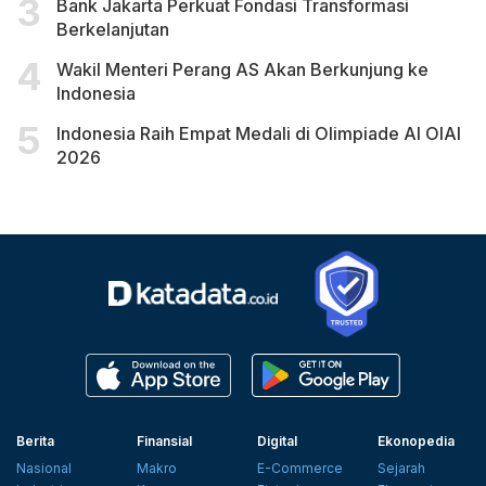
Bank Jakarta Perkuat Fondasi Transformasi
Berkelanjutan
Wakil Menteri Perang AS Akan Berkunjung ke
Indonesia
Indonesia Raih Empat Medali di Olimpiade AI OIAI
2026
Berita
Finansial
Digital
Ekonopedia
Nasional
Makro
E-Commerce
Sejarah