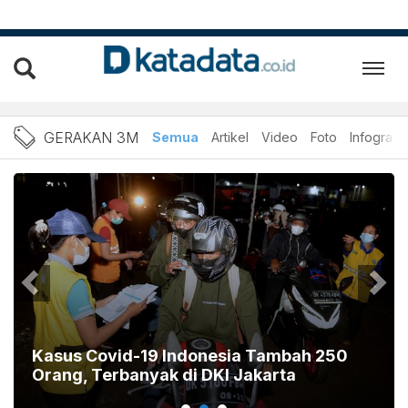
Berita Gerakan 3M Terbaru
GERAKAN 3M
Semua
Artikel
Video
Foto
Infografik
Kasus Covid-19 Indonesia Tambah 250
Orang, Terbanyak di DKI Jakarta