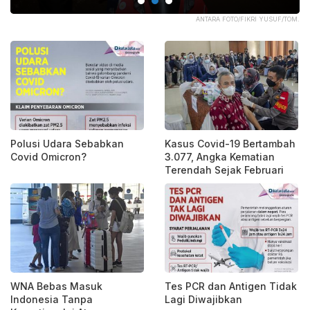
HP.
ANTARA FOTO/FIKRI YUSUF/TOM.
Polusi Udara Sebabkan
Kasus Covid-19 Bertambah
Covid Omicron?
3.077, Angka Kematian
Terendah Sejak Februari
WNA Bebas Masuk
Tes PCR dan Antigen Tidak
Indonesia Tanpa
Lagi Diwajibkan