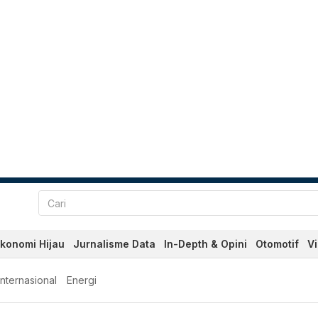
konomi Hijau
Jurnalisme Data
In-Depth & Opini
Otomotif
V
Internasional
Energi