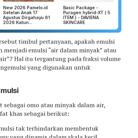
New 2026 Pamelo.id
Basic Package -
Setelan Anak 17
Puragen hybrid-XT ( 5
Agustus Dirgahayu 81
ITEM ) - DAVIENA
2026 Katun...
SKINCARE
ersebut timbul pertanyaan, apakah emulsi
h menjadi emulsi “air dalam minyak” atau
ir”? Hal itu tergantung pada fraksi volume
pengemulsi yang digunakan untuk
mulsi
ut sebagai omo atau minyak dalam air,
fat khas sebagai berikut:
 emulsi tak terhindarkan membentuk
eny yang dinamis dalam skala kecil.