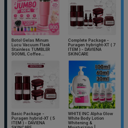
Botol Gelas Minum
Complete Package -
Lucu Vacuum Flask
Puragen hybright-XT ( 7
Stainless TUMBLER
ITEM ) - DAVIENA
900ML Coffee...
SKINCARE
Basic Package -
WHITE INC Alpha Glow
Puragen hybrid-XT ( 5
White Body Lotion
ITEM ) - DAVIENA
Whitening &
SKINCARE
Moisturizing |...