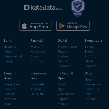
Berita
Finansial
Digital
Ekonopedia
Nasional
Makro
E-Commerce
Sejarah
Industri
Keuangan
Fintech
Ekonomi
Internasional
Bursa
Startup
Profil
Energi
Korporasi
Gadget
Istilah
Teknologi
Ekonomi
Ekonomi
Jurnalisme
In-Depth &
Video
Hijau
Data
Opini
News
Energi Baru
Infografik
Telaah
Wawancara
Ekonomi
Analisis
Opini
Katalogue
Sirkular
Cek Data
Wawancara
Foto
Investasi
Laporan
Podcast
Hijau
Khusus