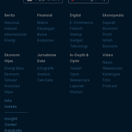
Berita
Finansial
Digital
Ekonopedia
Nasional
Makro
E-Commerce
Sejarah
Industri
Keuangan
Fintech
Ekonomi
Internasional
Bursa
Startup
Profil
Energi
Korporasi
Gadget
Istilah
Teknologi
Ekonomi
Ekonomi
Jurnalisme
In-Depth &
Video
Hijau
Data
Opini
News
Energi Baru
Infografik
Telaah
Wawancara
Ekonomi
Analisis
Opini
Katalogue
Sirkular
Cek Data
Wawancara
Foto
Investasi
Laporan
Podcast
Hijau
Khusus
Info
Indeks
Insight
Center
Databoks